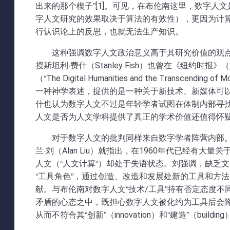
出来的那个楔子”[1]。可见，在布伦南这里，数字
字人文研究的效果取决于算法的有效性），更因为计
行认识论上的反思，也就无法生产知识。
这种强调数字人文政治意义高于其研究价值的观点
授斯坦利·费什（Stanley Fish）也曾在《纽约时报》（
（“The Digital Humanities and the Transce
一种神学表述，提供的是一种关于新技术、新媒体可
什也认为数字人文不过是年轻学者试图在体制内部寻
人文是否为人文学科提供了真正的学术价值还值得怀
对于数字人文的批判同样来自数字学者阵营内部
兰·刘（Alan Liu）就指出，在1960年代已经
人文（“人文计算“）却处于失语状态。刘强调，缺乏
“工具角色”，通过创造、改造和发展处新的工具和方
献。与布伦南对数字人文“技术/工具”持有否定态度不
矛盾的心态之中，既担心数字人文被化约为工具后会
从而不符合其“创新”（innovation）和“建造”（build