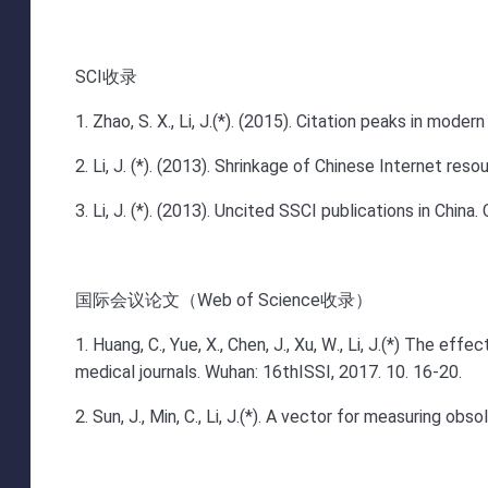
SCI收录
1. Zhao, S. X., Li, J.(*). (2015). Citation peaks in mo
2. Li, J. (*). (2013). Shrinkage of Chinese Internet re
3. Li, J. (*). (2013). Uncited SSCI publications in Chin
国际会议论文（Web of Science收录）
1. Huang, C., Yue, X., Chen, J., Xu, W., Li, J.(*) The ef
medical journals. Wuhan: 16thISSI, 2017. 10. 16-20.
2. Sun, J., Min, C., Li, J.(*). A vector for measuring ob