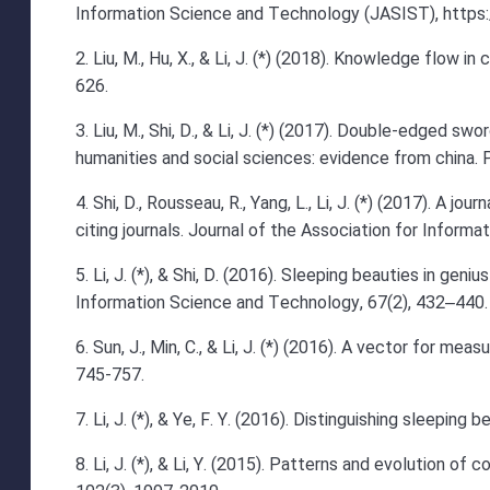
Information Science and Technology (JASIST), https:/
2. Liu, M., Hu, X., & Li, J. (*) (2018). Knowledge flow i
626.
3. Liu, M., Shi, D., & Li, J. (*) (2017). Double-edged s
humanities and social sciences: evidence from china. 
4. Shi, D., Rousseau, R., Yang, L., Li, J. (*) (2017). A j
citing journals. Journal of the Association for Infor
5. Li, J. (*), & Shi, D. (2016). Sleeping beauties in g
Information Science and Technology, 67(2), 432–440.
6. Sun, J., Min, C., & Li, J. (*) (2016). A vector for me
745-757.
7. Li, J. (*), & Ye, F. Y. (2016). Distinguishing sleepin
8. Li, J. (*), & Li, Y. (2015). Patterns and evolution o