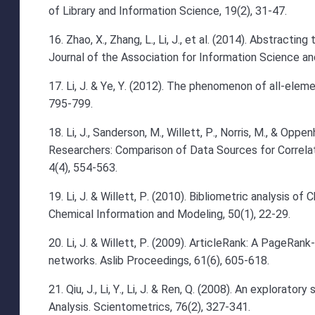
of Library and Information Science, 19(2), 31-47.
16. Zhao, X., Zhang, L., Li, J., et al. (2014). Abstra
Journal of the Association for Information Science a
17. Li, J. & Ye, Y. (2012). The phenomenon of all-eleme
795-799.
18. Li, J., Sanderson, M., Willett, P., Norris, M., & Op
Researchers: Comparison of Data Sources for Correlat
4(4), 554-563.
19. Li, J. & Willett, P. (2010). Bibliometric analysis of
Chemical Information and Modeling, 50(1), 22-29.
20. Li, J. & Willett, P. (2009). ArticleRank: A PageRan
networks. Aslib Proceedings, 61(6), 605-618.
21. Qiu, J., Li, Y., Li, J. & Ren, Q. (2008). An explorat
Analysis. Scientometrics, 76(2), 327-341.