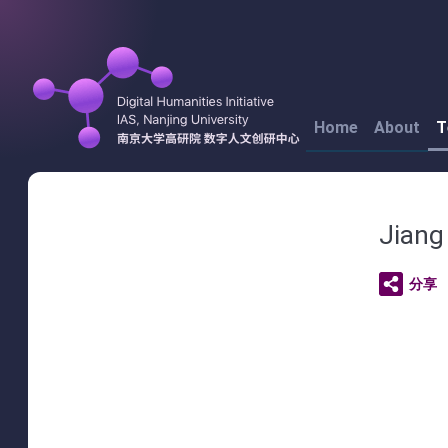
Home
About
T
Jiang 
分享